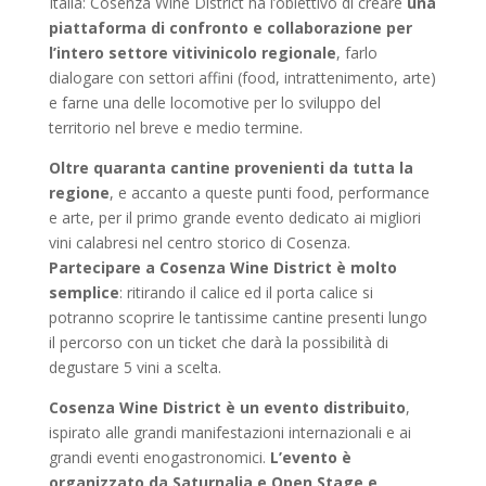
Italia: Cosenza Wine District ha l’obiettivo di creare
una
piattaforma di confronto e collaborazione per
l’intero settore vitivinicolo regionale
, farlo
dialogare con settori affini (food, intrattenimento, arte)
e farne una delle locomotive per lo sviluppo del
territorio nel breve e medio termine.
Oltre quaranta cantine provenienti da tutta la
regione
, e accanto a queste punti food, performance
e arte, per il primo grande evento dedicato ai migliori
vini calabresi nel centro storico di Cosenza.
Partecipare a Cosenza Wine District è molto
semplice
: ritirando il calice ed il porta calice si
potranno scoprire le tantissime cantine presenti lungo
il percorso con un ticket che darà la possibilità di
degustare 5 vini a scelta.
Cosenza Wine District è un evento distribuito
,
ispirato alle grandi manifestazioni internazionali e ai
grandi eventi enogastronomici.
L’evento è
organizzato da Saturnalia e Open Stage e