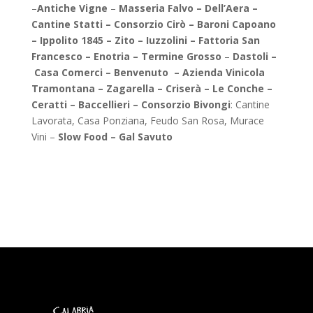
–
Antiche Vigne
–
Masseria Falvo
–
Dell’Aera
–
Cantine Statti
–
Consorzio Cirò
–
Baroni Capoano
–
Ippolito 1845
–
Zito
–
Iuzzolini
–
Fattoria San
Francesco
–
Enotria
–
Termine Grosso
–
Dastoli
–
Casa Comerci
–
Benvenuto –
Azienda Vinicola
Tramontana
–
Zagarella
–
Criser
à – Le Conche –
Ceratti
–
Baccellieri
–
Consorzio Bivongi
: Cantine
Lavorata, Casa Ponziana, Feudo San Rosa, Murace
Vini –
Slow Food
–
Gal Savuto