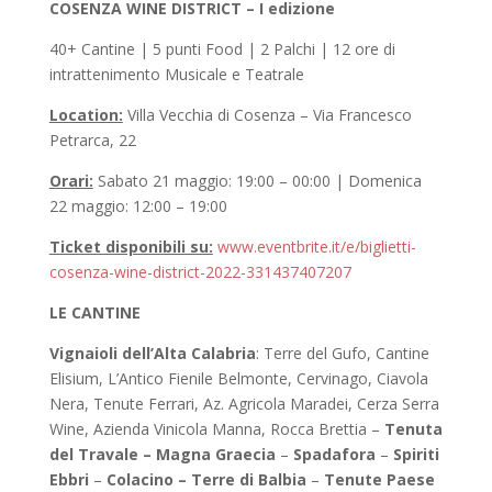
COSENZA WINE DISTRICT – I edizione
40+ Cantine | 5 punti Food | 2 Palchi | 12 ore di
intrattenimento Musicale e Teatrale
Location:
Villa Vecchia di Cosenza – Via Francesco
Petrarca, 22
Orari:
Sabato 21 maggio: 19:00 – 00:00 | Domenica
22 maggio: 12:00 – 19:00
Ticket disponibili su:
www.eventbrite.it/e/biglietti-
cosenza-wine-district-2022-331437407207
LE CANTINE
Vignaioli dell’Alta Calabria
: Terre del Gufo, Cantine
Elisium, L’Antico Fienile Belmonte, Cervinago, Ciavola
Nera, Tenute Ferrari, Az. Agricola Maradei, Cerza Serra
Wine, Azienda Vinicola Manna, Rocca Brettia –
Tenuta
del Travale
–
Magna Graecia
–
Spadafora
–
Spiriti
Ebbri
–
Colacino
–
Terre di Balbia
–
Tenute Paese