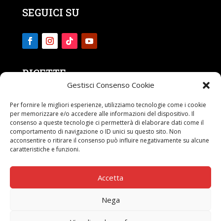
SEGUICI SU
RICETTE
Gestisci Consenso Cookie
CONTATTI
Per fornire le migliori esperienze, utilizziamo tecnologie come i cookie
per memorizzare e/o accedere alle informazioni del dispositivo. Il
consenso a queste tecnologie ci permetterà di elaborare dati come il
comportamento di navigazione o ID unici su questo sito. Non
acconsentire o ritirare il consenso può influire negativamente su alcune
caratteristiche e funzioni.
WEBTONIC3 DI LUANA LOSCHIAVO
P.IVA:IT03816640795 VIA SAN NICOLA SNC 89900 –
Accetta
Vibo Valentia (VV)
Powered by
E-2 Lab
Nega
Privacy Policy |
Dichiarazione dei Cookie