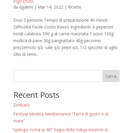
Pipi chini
da
dgalimi
|
Mar 14, 2022
|
Ricette
Dosi 2 persone Tempo di preparazione 40 minuti
Difficoltà Facile Costo Basso Ingredienti: 6 peperoni
tondi calabresi 500 g di carne macinata 1 uovo 100g
mollica di pane 30g pangrattato 40g pecorino
prezzemolo q.b. sale q.b. pepe q.b. 1/2 spicchio di aglio
Olio di semi...
Cerca
Recent Posts
Zimbatò
Festival Identità Mediterranea “Terra di gusto e di
mare”
Spilinga: torna la 46° Sagra della ‘nduja insieme al